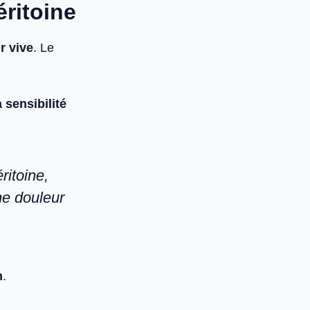
éritoine
r vive
. Le
 sensibilité
éritoine,
ne douleur
n
.