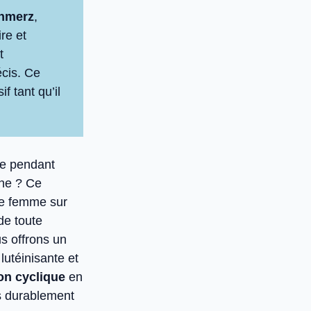
chmerz
,
re et
t
écis. Ce
 tant qu’il
re pendant
nne ? Ce
ne femme sur
de toute
s offrons un
lutéinisante et
on cyclique
en
s durablement