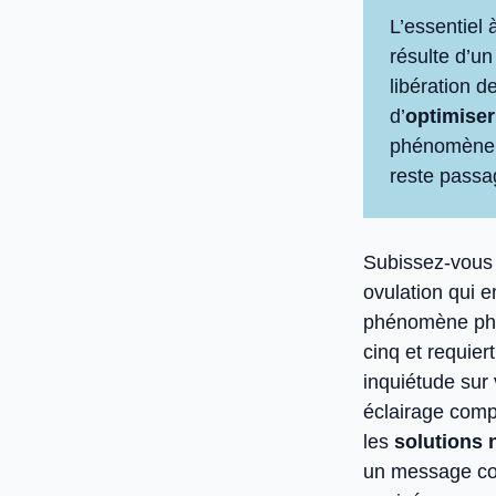
L’essentiel 
résulte d’un
libération d
d’
optimiser
phénomène, 
reste passa
Subissez-vous 
ovulation qui e
phénomène phy
cinq et requier
inquiétude sur
éclairage compl
les
solutions 
un message cor