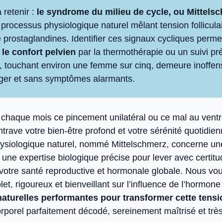
à retenir :
le syndrome du milieu de cycle, ou Mittels
 processus physiologique naturel mêlant tension folliculai
e prostaglandines. Identifier ces signaux cycliques perme
 le confort pelvien
par la thermothérapie ou un suivi pr
touchant environ une femme sur cinq, demeure inoffensif
ger et sans symptômes alarmants.
chaque mois ce pincement unilatéral ou ce mal au vent
ntrave votre bien-être profond et votre sérénité quotidie
siologique naturel, nommé Mittelschmerz, concerne u
t une expertise biologique précise pour lever avec certitu
 votre santé reproductive et hormonale globale. Nous vou
et, rigoureux et bienveillant sur l’influence de l’hormone 
naturelles performantes pour transformer cette tensi
porel parfaitement décodé, sereinement maîtrisé et trè