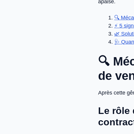
apaisé.
🔍 Méca
⚡ 5 sign
🌿 Solut
🩺 Quan
🔍 Mé
de ven
Après cette gê
Le rôle
contrac