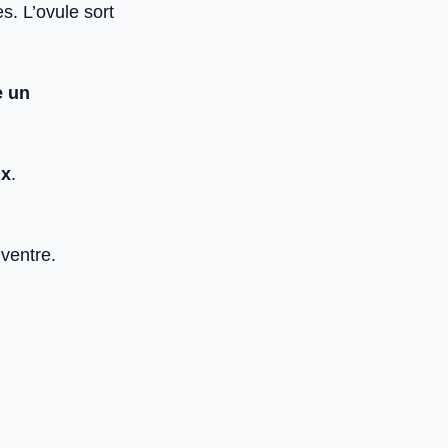
s. L’ovule sort
e un
ux
.
 ventre.