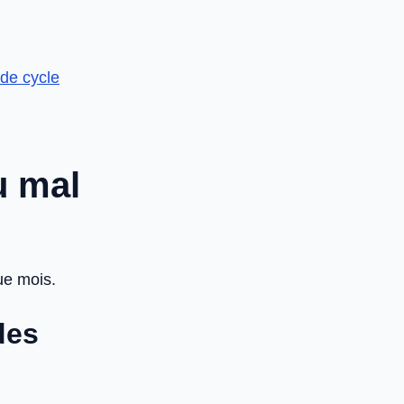
 de cycle
u mal
e mois.
des