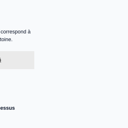
 correspond à
itoine.
é
cessus