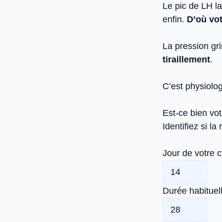
Le pic de LH la
enfin.
D’où vot
La pression gri
tiraillement
.
C’est physiolo
Est-ce bien vot
Identifiez si l
Jour de votre c
Durée habituell