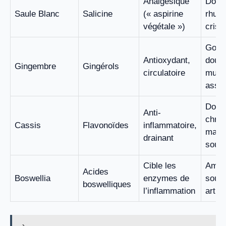
Analgésique
Doul
Saule Blanc
Salicine
(« aspirine
rhum
végétale »)
crise
Gonf
Antioxydant,
doule
Gingembre
Gingérols
circulatoire
musc
assoc
Doul
Anti-
chron
Cassis
Flavonoïdes
inflammatoire,
manq
drainant
soupl
Cible les
Améli
Acides
Boswellia
enzymes de
soupl
boswelliques
l’inflammation
arthr