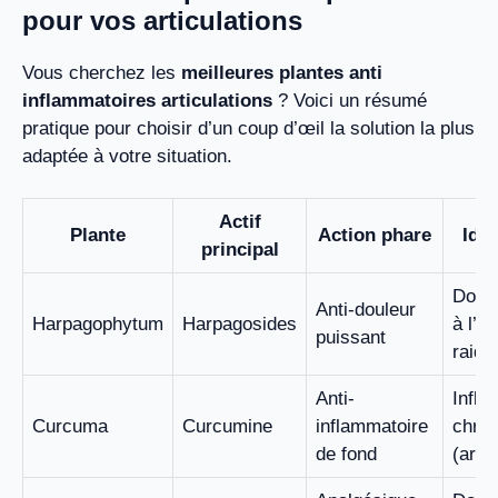
pour vos articulations
Vous cherchez les
meilleures plantes anti
inflammatoires articulations
? Voici un résumé
pratique pour choisir d’un coup d’œil la solution la plus
adaptée à votre situation.
Actif
Plante
Action phare
Idé
principal
Doule
Anti-douleur
Harpagophytum
Harpagosides
à l’a
puissant
raide
Anti-
Infla
Curcuma
Curcumine
inflammatoire
chron
de fond
(arthr