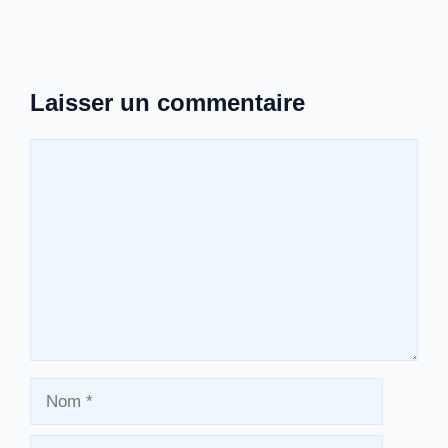
Laisser un commentaire
Commentaire
Nom
E-