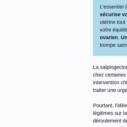
L’essentiel 
sécurise vo
utérine tout
votre équil
ovarien
.
Un
trompe saine
La salpingecto
chez certaines 
intervention ch
traiter une ur
Pourtant, l’id
légitimes sur la
déroulement de 