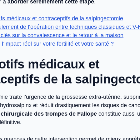
r à
aborder sereinement cette étape
.
fs médicaux et contraceptifs de la salpingectomie
lement de l’opération entre techniques classiques et V-
 clés sur la convalescence et le retour à la maison
l’impact réel sur votre fertilité et votre santé ?
tifs médicaux et
ceptifs de la salpingec
ie traite l’urgence de la grossesse extra-utérine, suppr
 hydrosalpinx et réduit drastiquement les risques de canc
 chirurgicale des trompes de Fallope
constitue aussi 
éfinitive.
s nuances de cette intervention permet de mieux appré