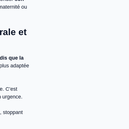
maternité ou
rale et
dis que la
a plus adaptée
e. C’est
en urgence.
, stoppant