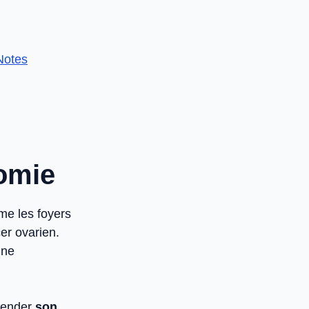
Notes
tomie
ime les foyers
er ovarien.
une
hender
son