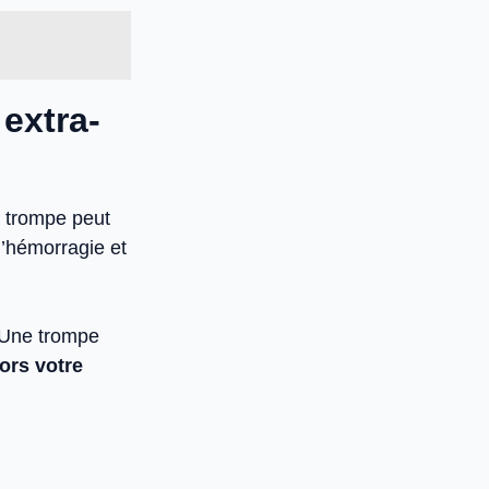
extra-
a trompe peut
l’hémorragie et
. Une trompe
lors votre