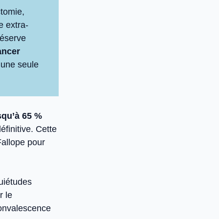
ctomie,
 extra-
réserve
ancer
i une seule
usqu’à 65 %
éfinitive. Cette
Fallope pour
quiétudes
r le
 convalescence