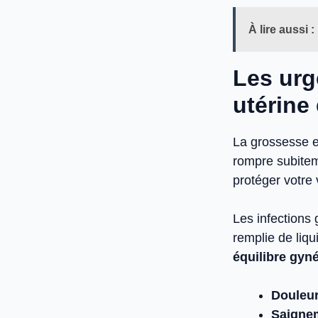
À lire aussi :
Les urg
utérine 
La grossesse e
rompre subitem
protéger votre 
Les infections
remplie de liqu
équilibre gyn
Douleur
Saigne