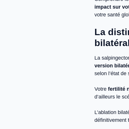
impact sur vot
votre santé glo
La disti
bilatéra
La salpingecto
version bilat
selon l’état de
Votre
fertilité
d’ailleurs le s
L’ablation bila
définitivement 