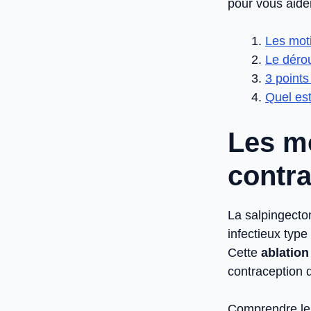
pour vous aide
Les moti
Le dérou
3 points
Quel est 
Les mo
contra
La salpingectom
infectieux type
Cette
ablation
contraception d
Comprendre le