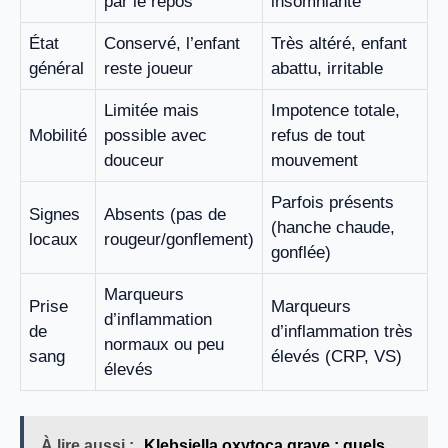
par le repos
insomniante
État
Conservé, l’enfant
Très altéré, enfant
général
reste joueur
abattu, irritable
Limitée mais
Impotence totale,
Mobilité
possible avec
refus de tout
douceur
mouvement
Parfois présents
Signes
Absents (pas de
(hanche chaude,
locaux
rougeur/gonflement)
gonflée)
Marqueurs
Prise
Marqueurs
d’inflammation
de
d’inflammation très
normaux ou peu
sang
élevés (CRP, VS)
élevés
À lire aussi :
Klebsiella oxytoca grave : quels