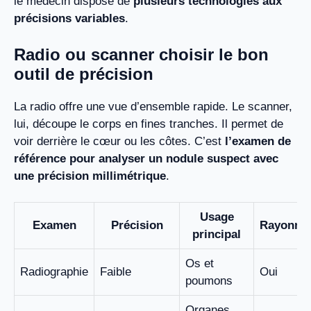
le médecin dispose de
plusieurs technologies aux
précisions variables
.
Radio ou scanner choisir le bon
outil de précision
La radio offre une vue d’ensemble rapide. Le scanner,
lui, découpe le corps en fines tranches. Il permet de
voir derrière le cœur ou les côtes. C’est
l’examen de
référence pour analyser un nodule suspect avec
une précision millimétrique
.
Usage
Examen
Précision
Rayonne
principal
Os et
Radiographie
Faible
Oui
poumons
Organes