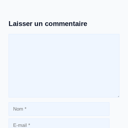
Laisser un commentaire
Commentaire
Nom
E-