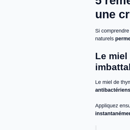
5 remè
une cr
Si comprendre l
naturels
perme
Le miel 
imbatta
Le miel de thy
antibactériens
Appliquez ensui
instantanéme