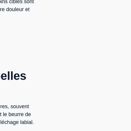
ins ciblés sont
tre douleur et
elles
ures, souvent
 le beurre de
 léchage labial.