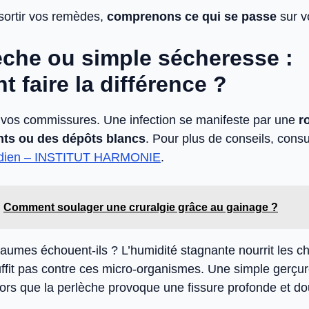
sortir vos remèdes,
comprenons ce qui se passe
sur v
èche ou simple sécheresse :
 faire la différence ?
vos commissures. Une infection se manifeste par une
r
ts ou des dépôts blancs
. Pour plus de conseils, consu
tidien – INSTITUT HARMONIE
.
Comment soulager une cruralgie grâce au gainage ?
aumes échouent-ils ? L’humidité stagnante nourrit les 
uffit pas contre ces micro-organismes. Une simple gerçur
alors que la perlèche provoque une fissure profonde et d