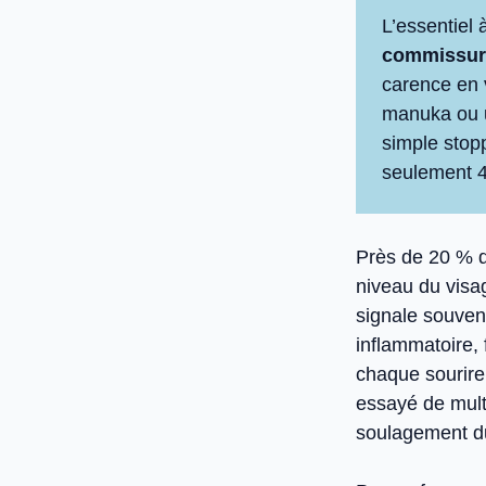
L’essentiel à
commissure
carence en 
manuka ou u
simple stopp
seulement 4
Près de 20 % d
niveau du visa
signale souve
inflammatoire,
chaque sourire
essayé de mult
soulagement d