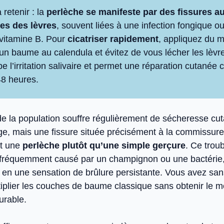
 retenir : la
perlèche se manifeste par des fissures a
s des lèvres
, souvent liées à une infection fongique o
vitamine B. Pour
cicatriser rapidement
, appliquez du m
n baume au calendula et évitez de vous lécher les lèvr
e l’irritation salivaire et permet une réparation cutanée
8 heures.
e la population souffre régulièrement de sécheresse cu
ge, mais une fissure située précisément à la commissure
nt une
perlèche plutôt qu’une simple gerçure
. Ce trou
 fréquemment causé par un champignon ou une bactérie,
 en une sensation de brûlure persistante. Vous avez san
iplier les couches de baume classique sans obtenir le m
urable.