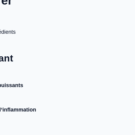
rer
édients
sant
puissants
 l’inflammation