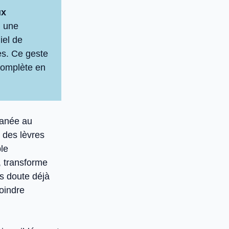
ux
u une
iel de
es. Ce geste
 complète en
tanée au
 des lèvres
ble
 transforme
s doute déjà
oindre