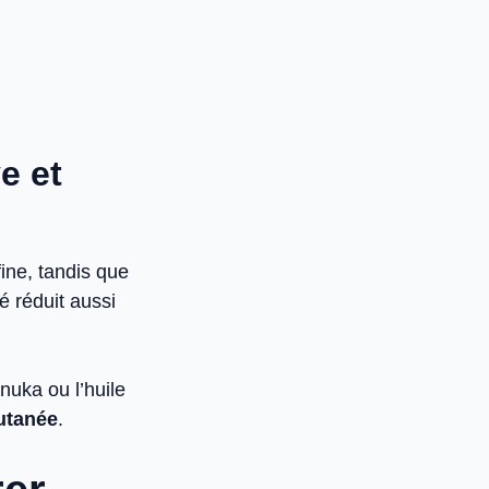
e et
ine, tandis que
é réduit aussi
nuka ou l’huile
cutanée
.