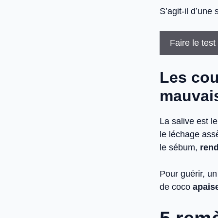
S’agit-il d’une
Faire le test
Les coup
mauvai
La salive est 
le léchage assè
le sébum,
rend
Pour guérir, u
de coco
apaise