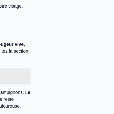
otre visage.
ougeur vive,
ltez la section
champignons. Le
e reste
ouloureuse.