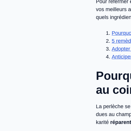
Pour refermer 
vos meilleurs a
quels ingrédie
Pourquoi
5 remèd
Adopter
Anticipe
Pourqu
au coi
La perlèche se
dues au champi
karité
réparen